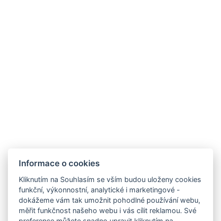
Restaurace Stone
Fakturační údaje
J&J Hotels s.r.o.,
Nouzov 916,
Jilemnice 514 01
IČO: 28819268
DIČ: CZ28819268
Obchodní a storno podmínky
Pravidla soutěže
Přijímáme
Informace o cookies
Kliknutím na Souhlasím se vším budou uloženy cookies
funkční, výkonnostní, analytické i marketingové -
dokážeme vám tak umožnit pohodlné používání webu,
měřit funkčnost našeho webu i vás cílit reklamou. Své
preference můžete snadno upravit kliknutím na