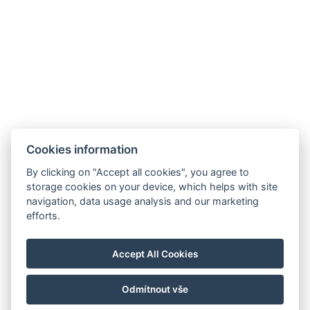
Kostenlose Toilettenartikel
Arten von Betten: 1x Doppelbett, 2x Einzelbett
Elektrischer Wasserkocher
Kaffee-/Teegeschirr
JETZT BUCHEN
Cookies information
ZURÜCK ZU DEN ZIMMERN
By clicking on "Accept all cookies", you agree to
storage cookies on your device, which helps with site
navigation, data usage analysis and our marketing
info@hotelskicentrum.cz
efforts.
+420 481 528 156
Harrachov 225, 512 46 Harrachov
Accept All Cookies
Facebook
Restaurant Stone
Odmítnout vše