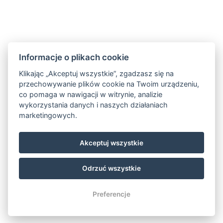
Informacje o plikach cookie
Klikając „Akceptuj wszystkie”, zgadzasz się na
przechowywanie plików cookie na Twoim urządzeniu,
co pomaga w nawigacji w witrynie, analizie
wykorzystania danych i naszych działaniach
info@hotelskicentrum.cz
marketingowych.
+ 420 481 528 156
Harrachov 225, 512 46 Harrachov
Akceptuj wszystkie
Facebook
Restauracja Stone
Odrzuć wszystkie
© Copyright 2026 | Wszelkie prawa zastrzeżone
Preferencje