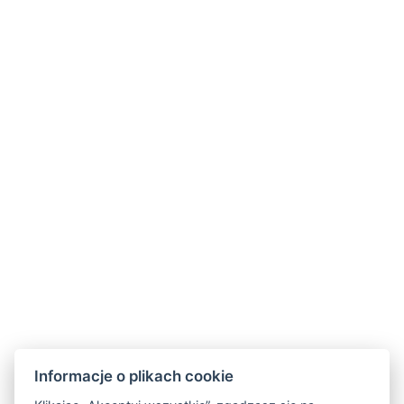
Prysznic
WC
Suszarka do włosów: Na zapytanie
Centralne ogrzewanie
Zwierzęta domowe: Za cenę: 290 Kč
Środowisko dla niepalących
Codzienne czyszczenie
Bezpłatne przybory toaletowe
Rodzaje łóżek: 1x Podwójne łóżko, 2x Pojedyncze
łóżko
Czajnik elektryczny
Zestaw do kawy/herbaty
ZAREZERWUJ TERAZ
Informacje o plikach cookie