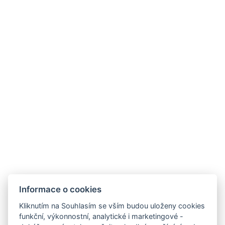
Facebook
Restaurace Stone
Fakturační údaje
J&J Hotels s.r.o.,
Nouzov 916,
Jilemnice 514 01
IČO: 28819268
DIČ: CZ28819268
Obchodní a storno podmínky
Pravidla soutěže
Přijímáme
Informace o cookies
Kliknutím na Souhlasím se vším budou uloženy cookies
funkční, výkonnostní, analytické i marketingové -