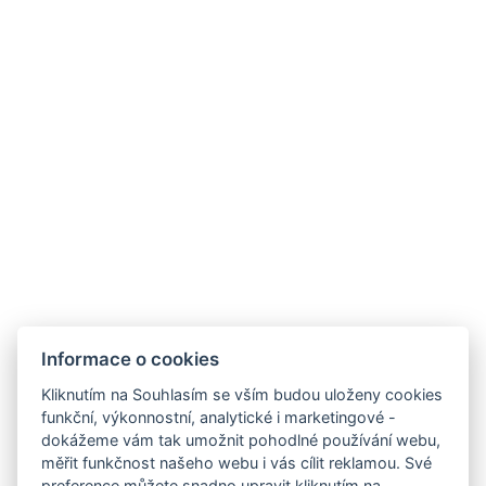
Restaurace Stone
Fakturační údaje
J&J Hotels s.r.o.,
Nouzov 916,
Jilemnice 514 01
IČO: 28819268
DIČ: CZ28819268
Obchodní a storno podmínky
Pravidla soutěže
Přijímáme
Informace o cookies
Kliknutím na Souhlasím se vším budou uloženy cookies
funkční, výkonnostní, analytické i marketingové -
dokážeme vám tak umožnit pohodlné používání webu,
měřit funkčnost našeho webu i vás cílit reklamou. Své
preference můžete snadno upravit kliknutím na