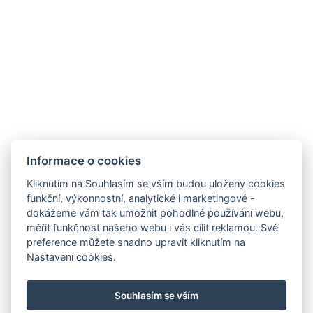
J&J Hotels s.r.o.,
Nouzov 916,
Jilemnice 514 01
IČO: 28819268
DIČ: CZ28819268
Obchodní a storno podmínky
Pravidla soutěže
Přijímáme
Informace o cookies
Kliknutím na Souhlasím se vším budou uloženy cookies
funkční, výkonnostní, analytické i marketingové -
dokážeme vám tak umožnit pohodlné používání webu,
měřit funkčnost našeho webu i vás cílit reklamou. Své
preference můžete snadno upravit kliknutím na
Nastavení cookies.
Souhlasím se vším