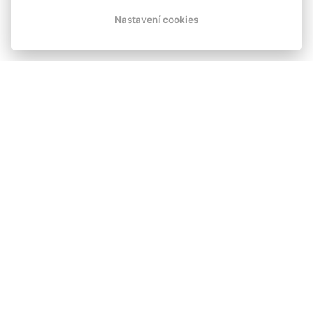
Nastavení cookies
HOTEL SKICENTRUM |
HARRACHOV
Nachází se v těsné blízkosti skokanských můstků
nedaleko centra města Harrachov.
AKTIVNÍ DOVOLENÁ NA HORÁCH