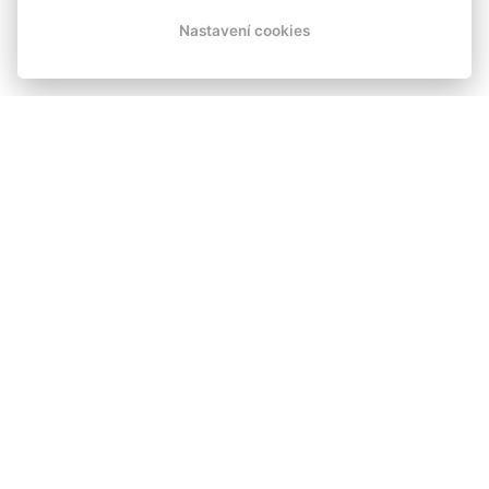
Nastavení cookies
HOTEL SKICENTRUM |
HARRACHOV
Nachází se v těsné blízkosti skokanských můstků
nedaleko centra města Harrachov.
AKTIVNÍ DOVOLENÁ NA HORÁCH