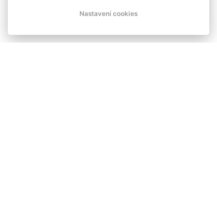
Nastavení cookies
HOTEL SKICENTRUM |
HARRACHOV
Nachází se v těsné blízkosti skokanských můstků
nedaleko centra města Harrachov.
AKTIVNÍ DOVOLENÁ NA HORÁCH